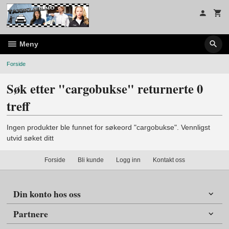
Gå
til
innholdet
Meny
Forside
Søk etter "cargobukse" returnerte 0
treff
Ingen produkter ble funnet for søkeord "cargobukse". Vennligst
utvid søket ditt
Forside
Bli kunde
Logg inn
Kontakt oss
Din konto hos oss
Partnere