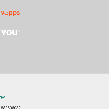
rev
et 882606082