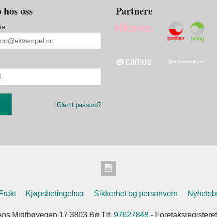
 hos oss
Partnere
se
Glemt passord?
Frakt
Kjøpsbetingelser
Sikkerhet og personvern
Nyhetsb
ns Midtbøvegen 17 3803 Bø Tlf.
97627848
- Foretaksregister