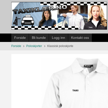
Gå
til
innholdet
Forside
Bli kunde
Logg inn
Kontakt oss
Forside
Poloskjorter
Klassisk poloskjorte