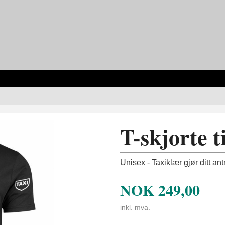
T-skjorte t
Unisex - Taxiklær gjør ditt an
NOK
249,00
inkl. mva.