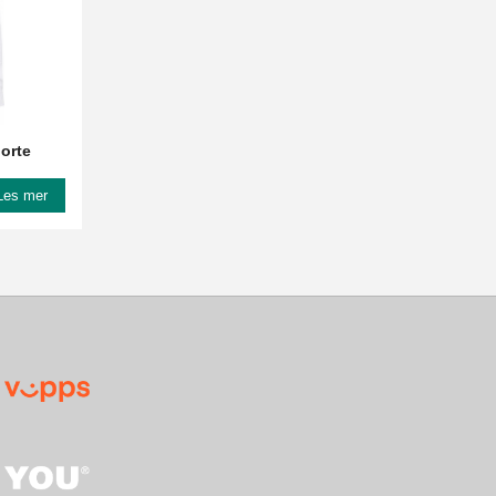
jorte
Les mer