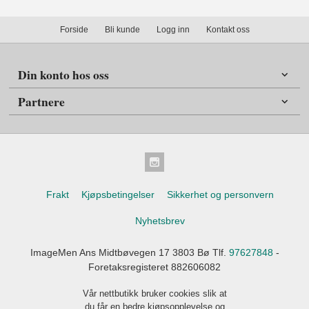
Forside
Bli kunde
Logg inn
Kontakt oss
Din konto hos oss
Partnere
Frakt
Kjøpsbetingelser
Sikkerhet og personvern
Nyhetsbrev
ImageMen Ans Midtbøvegen 17 3803 Bø Tlf.
97627848
-
Foretaksregisteret 882606082
Vår nettbutikk bruker cookies slik at
du får en bedre kjøpsopplevelse og