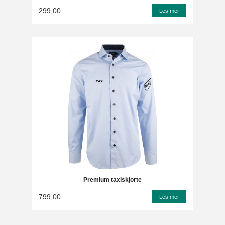
299,00
Les mer
Premium taxiskjorte
799,00
Les mer